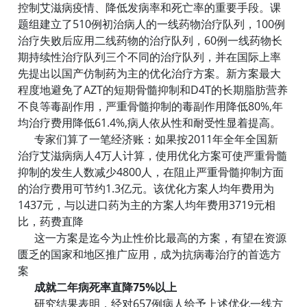
控制艾滋病疫情、降低发病率和死亡率的重要手段。课
题组建立了510例初治病人的一线药物治疗队列，100例
治疗失败后应用二线药物的治疗队列，60例一线药物长
期持续性治疗队列三个不同的治疗队列，并在国际上率
先提出以国产仿制药为主的优化治疗方案。新方案最大
程度地避免了AZT的短期骨髓抑制和D4T的长期脂肪营养
不良等毒副作用，严重骨髓抑制的毒副作用降低80%,年
均治疗费用降低61.4%,病人依从性和耐受性显着提高。
专家们算了一笔经济账：如果按2011年全年全国新
治疗艾滋病病人4万人计算，使用优化方案可使严重骨髓
抑制的发生人数减少4800人，在阻止严重骨髓抑制方面
的治疗费用可节约1.3亿元。该优化方案人均年费用为
1437元，与以进口药为主的方案人均年费用3719元相
比，药费直降
这一方案是迄今为止性价比最高的方案，有望在资源
匮乏的国家和地区推广应用，成为抗病毒治疗的首选方
案
成就二年病死率直降75%以上
研究结果表明，经对657例病人给予上述优化一线方