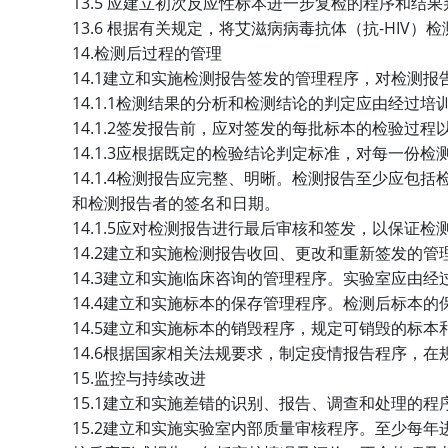
13.5
应建立初次反应性标本进一步复检的程序和结果
13.6
-HIV
根据有关规定，将艾滋病病毒抗体（抗
）检
14.
检测后过程的管理
14.1
建立和实施检测报告签发的管理程序，对检测报
14.1.1
检测结果的分析和检测结论的判定应由经过培
14.1.2
签发报告前，应对签发的每批标本的检验过程
14.1.3
应根据既定的检验结论判定标准，对每一份检
14.1.4
检测报告应完整、明晰。检测报告至少应包括
和检测报告者的签名和日期。
14.1.5
应对检测报告进行最后审核和签发，以保证检
14.2
建立和实施检测报告收回、更改和重新签发的管
14.3
建立和实施临床咨询的管理程序。实验室应由经
14.4
建立和实施标本的保存管理程序。检测后标本的
14.5
建立和实施标本的销毁程序，规定可销毁的标本
14.6
根据国家相关法规要求，制定疫情报告程序，在
15.
监控与持续改进
15.1
建立和实施差错的识别、报告、调查和处理的程
15.2
建立和实施实验室内部质量审核程序。至少每年