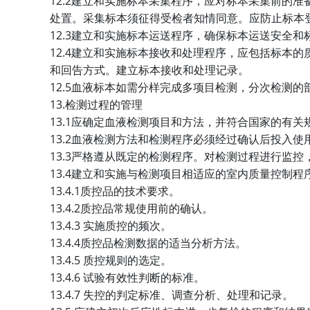
12.2
建立和实施标本采集程序，应对标本采集前的准
处置。采集标本须征得受检者知情同意。应防止标本
12.3
建立和实施标本运送程序，确保标本运送安全和
12.4
建立和实施标本接收和处理程序，应包括标本的
和回告方式。建立标本接收和处理记录。
12.5
血液标本如需分样完成多项目检测，分次检测的
13.
检测过程的管理
13.1
应确定血液检测项目和方法，并符合国家的有关
13.2
血液检测方法和检测程序必须经过确认后投入使
13.3
严格遵从既定的检测程序。对检测过程进行监控
13.4
建立和实施与检测项目相适应的室内质量控制程
13.4.1
质控品的技术要求。
13.4.2
质控品常规使用前的确认。
13.4.3
实施质控的频次。
13.4.4
质控品检测数据的适当分析方法。
13.4.5
质控规则的选定。
13.4.6
试验有效性判断的标准。
13.4.7
失控的判定标准、调查分析、处理和记录。