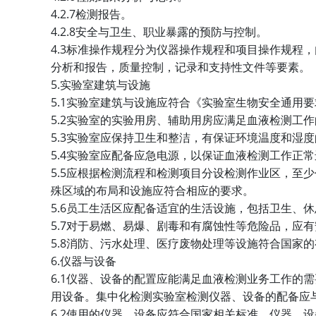
4.2.7
检测报告。
4.2.8
安全与卫生、职业暴露的预防与控制。
4.3
标准操作规程分为仪器操作规程和项目操作规程，
分析和报告，质量控制，记录和支持性文件等要素。
5.
实验室建筑与设施
5.1
实验室建筑与设施应符合《实验室生物安全通用要
5.2
实验室的实验用房、辅助用房应满足血液检测工作
5.3
实验室应保持卫生和整洁，有保证环境温度和湿度
5.4
实验室应配备应急电源，以保证血液检测工作正常
5.5
应根据检测流程和检测项目分设检测作业区，至少
殊区域的布局和设施应符合相应的要求。
5.6
员工生活区应配备适宜的生活设施，包括卫生、休
5.7
对于易燃、易爆、剧毒和有腐蚀性等危险品，应有
5.8
消防、污水处理、医疗废物处理等设施符合国家的
6.
仪器与设备
6.1
仪器、设备的配置应能满足血液检测业务工作的需
用设备。集中化检测实验室检测仪器、设备的配备应
6.2
使用的仪器、设备应符合国家相关标准。仪器、设