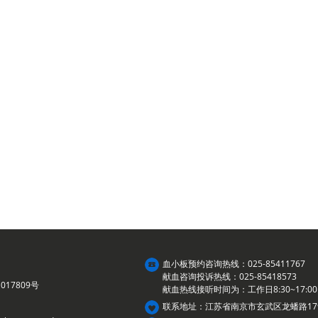
血小板预约咨询热线：025-85411767
献血咨询投诉热线：025-85418573
017809号
献血热线接听时间为：工作日8:30~17:00
联系地址：江苏省南京市玄武区龙蟠路17