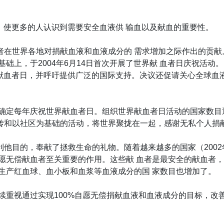
日，使更多的人认识到需要安全血液供 输血以及献血的重要性。
世界各地对捐献血液和血液成分的 需求增加之际作出的贡献。在
础上，于2004年6月14日首次开展了世界献 血者日庆祝活动
世界献血者日，并呼吁提供广泛的国际支持。决议还促请关心全球
上确定每年庆祝世界献血者日。组织世界献血者日活动的国家数目
传和以社区为基础的活动，将世界聚拢在一起，感谢无私个人捐
的，奉献了拯救生命的礼物。随着越来越多的国家（2002年有3
自愿无偿献血者至关重要的作用。这些献 血者是最安全的献血者
生产红血球、血小板和血浆等血液成分的国 家数目也增加了。
续重视通过实现100%自愿无偿捐献血液和血液成分的目标，改