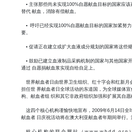
• 主张那些尚未实现100%自愿献血目标的国家应
替代 献血，消除有偿献血。
• 呼吁已经实现100%自愿献血目标的国家加紧努
要。
• 促请正在建立或扩大血液成分规划的国家将这些规
• 鼓励已建立血液制品采购机制的国家与其他国家开
通过 自愿捐献血浆实现自给自足上。
世界献血者日由世界卫生组织、红十字会和红新月会
担任世 界献血者日全球活动的东道国，为全球媒体
构、献血者组 织和其它非政府组织加强和扩展其自
这四个核心机构谨愉快地宣布，2009年6月14日
献血者 日庆祝活动将在澳大利亚献血者年期间举行。
核 心 机 构 的 联 合 网 站 （ w w w. w b d d . o 