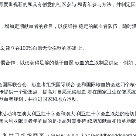
该再度重视新的和具有创意的社区参与 和青年参与方法，并制定
力，增加定期献血者的数目，以便维持 稳定的献血者队伍，随时
划建立在100%自愿无偿捐献的基础 上。
展合作，以便获得足够的基于自愿 献血的血液制品供应：例如，
国际联合会、献血者组织国际联合 会和国际输血协会这四个核
宣传提供一个聚集点，提高对自愿无偿献血 者在国家卫生保健系
愿献血者规划，并推进国家和地方运动。
全球活动将在澳大利亚红十字会和澳大 利亚红十字会血液处的密
澳大利亚献血者年的目的是提高对需要持 续增加献血和招募新
r g ） 和 世 卫 组 织 网 页 （ w w w. w h o . i n t / wo