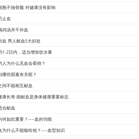
细胞不抽骨髓 对健康没有影响
巧止血
喝鸡汤并不补血
献血 男人献血5大好处
的1-2日内，适当增加饮水量
的人为什么见血会晕倒？
与哪些因素有关呢？
之间不能相互献血
健康长寿 能献血是身体健康重要标志
适合献血
何如此重要？----血的功能
为什么不能输给他？----血型知识