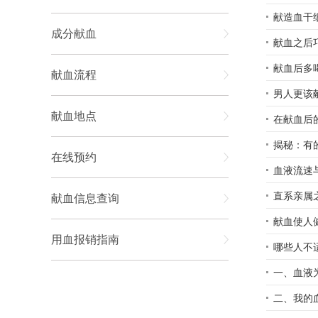
献造血干
成分献血
献血之后
献血后多
献血流程
男人更该
献血地点
在献血后
揭秘：有
在线预约
血液流速
直系亲属
献血信息查询
献血使人
用血报销指南
哪些人不
一、血液为
二、我的血