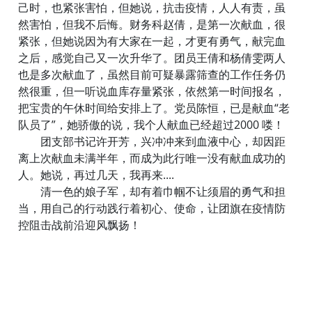
己时，也紧张害怕，但她说，抗击疫情，人人有责，虽
然害怕，但我不后悔。财务科赵倩，是第一次献血，很
紧张，但她说因为有大家在一起，才更有勇气，献完血
之后，感觉自己又一次升华了。团员王倩和杨倩雯两人
也是多次献血了，虽然目前可疑暴露筛查的工作任务仍
然很重，但一听说血库存量紧张，依然第一时间报名，
把宝贵的午休时间给安排上了。党员陈恒，已是献血“老
队员了”，她骄傲的说，我个人献血已经超过2000 喽！
团支部书记许开芳，兴冲冲来到血液中心，却因距
离上次献血未满半年，而成为此行唯一没有献血成功的
人。她说，再过几天，我再来....
清一色的娘子军，却有着巾帼不让须眉的勇气和担
当，用自己的行动践行着初心、使命，让团旗在疫情防
控阻击战前沿迎风飘扬！