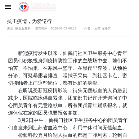
抗击疫情，为爱逆行
来源: 献血服务科
发布时间：2020-03-03 08:19
作者： 王芳 许开芳
新冠疫情发生以来，仙鹤门社区卫生服务中心青年
团员们积极投身到疫情防控工作的主战场中去，她们不
怕苦、不怕累、在寒风中坚守、在黑夜里奔波，从预检
分诊、可疑暴露者排查、咽拭子采集，到社区卡点、密
切接触者上门这些岗位，都有她们的身影。
在听说受新冠疫情影响，街头无偿献血的人员急剧
减少，医院临床供血紧张，团支部书记许开芳询问了中
心团员青年有无意愿献血，所有团员青年踊跃报名，就
连休假在家的团员也要报名参加。
3月2日中午，仙鹤门社区卫生服务中心的团员青年
们自发来到江苏省血液中心，利用午休时间无偿献血。
检验科殷秀月给别人抽血的都是干净利索，轮到自