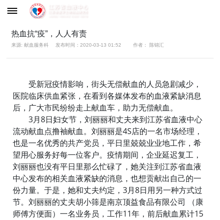
热血抗“疫”，人人有责
来源: 献血服务科
发布时间：2020-03-13 01:52
作者： 陈锦汇
受新冠疫情影响，街头无偿献血的人员急剧减少，
医院临床供血紧张，在看到各媒体发布的血液紧缺消息
后，广大市民纷纷走上献血车，助力无偿献血。
3月8日妇女节，刘丽丽和丈夫来到江苏省血液中心
流动献血点撸袖献血。刘丽丽是4S店的一名市场经理，
也是一名优秀的共产党员，平日里兢兢业业地工作，希
望用心服务好每一位客户。疫情期间，企业延迟复工，
刘丽丽也没有平日里那么忙碌了，她关注到江苏省血液
中心发布的相关血液紧缺的消息，也想贡献出自己的一
份力量。于是，她和丈夫约定，3月8日用另一种方式过
节。刘丽丽的丈夫胡小筛是南京顶益食品有限公司 （康
师傅方便面）一名业务员，工作11年，前后献血累计15