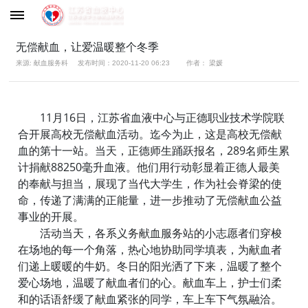
无偿献血，让爱温暖整个冬季
来源: 献血服务科
发布时间：2020-11-20 06:23
作者： 梁媛
11月16日，江苏省血液中心与正德职业技术学院联
合开展高校无偿献血活动。迄今为止，这是高校无偿献
血的第十一站。当天，正德师生踊跃报名，289名师生累
计捐献88250毫升血液。他们用行动彰显着正德人最美
的奉献与担当，展现了当代大学生，作为社会脊梁的使
命，传递了满满的正能量，进一步推动了无偿献血公益
事业的开展。
活动当天，各系义务献血服务站的小志愿者们穿梭
在场地的每一个角落，热心地协助同学填表，为献血者
们递上暖暖的牛奶。冬日的阳光洒了下来，温暖了整个
爱心场地，温暖了献血者们的心。献血车上，护士们柔
和的话语舒缓了献血紧张的同学，车上车下气氛融洽。