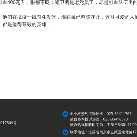
400毫升，眼都不眨；顾卫凯是老党员了，却是献血队伍里的
他们在抗疫一线奋斗发光，现在虽已春暖花开，这群可爱的人们
，都是值得尊敬的英雄！
血小板预约咨询热线：025-85411767
献血咨询投诉热线：025-85418573
017809号
献血热线接听时间为：工作日8:30~17:00
联系地址：江苏省南京市玄武区龙蟠路17