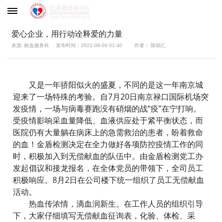
爱心企业，用行动诠释爱的力量
来源: 献血服务科
发布时间：2021-08-09 01:40
作者： 陈锦汇
又是一年骄阳似火的盛夏，不同的是这一年南京城
迎来了一场特殊的考验。自7月20日南京禄口国际机场突
发疫情，一场与病毒赛跑没有硝烟的战“疫”在宁打响。
受疫情影响采血量降低、血液供应处于紧平衡状态，而
医院仍有大量躺在病床上的急需救治的患者，盼着救命
的血！金盾检测决定在全力做好各项防控疫情工作的同
时，积极加入到无偿献血的队伍中。由金盾检测党工办
发起倡议和接龙报名，在全体党员的带领下，全司员工
积极响应。8月2日在公司楼下统一组织了员工无偿献血
活动。
热血传浓情，滴血润新生。在工作人员的组织引导
下，大家仔细填写无偿献血征询表，化验、体检、采