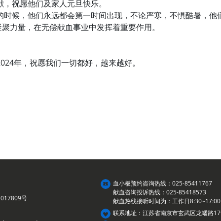
献，祝愿他们及家人元旦快乐。
候，他们永远都会第一时间出现，不论严寒，不惧酷暑，他们
凝聚力量，在无偿献血事业中发挥着重要作用。
24年，祝愿我们一切都好，越来越好。
血小板预约咨询热线：025-85411767
献血咨询投诉热线：025-85418573
017809号
献血热线接听时间为：工作日8:30~17:00
联系地址：江苏省南京市玄武区龙蟠路17